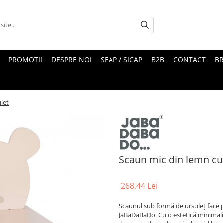
PROMOȚII
DESPRE NOI
SEAP / SICAP
B2B
CONTACT
B
let
Scaun mic din lemn cu
268,44 Lei
Scaunul sub formă de ursuleț face 
JaBaDaBaDo. Cu o estetică minimalist