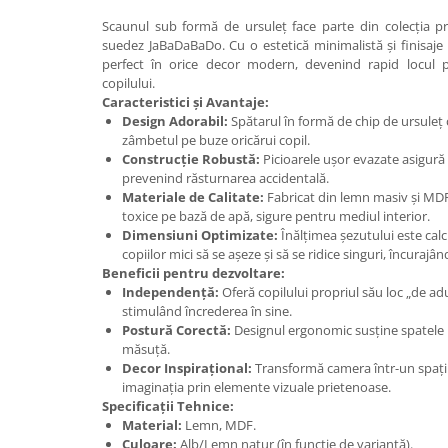
John
Scaunul sub formă de ursuleț face parte din colecția 
suedez JaBaDaBaDo. Cu o estetică minimalistă și finisaje 
Lego Duplo
perfect în orice decor modern, devenind rapid locul p
Ludicus Games
copilului.
Caracteristici și Avantaje:
Magni
Design Adorabil:
Spătarul în formă de chip de ursuleț
zâmbetul pe buze oricărui copil.
Majorette
Construcție Robustă:
Picioarele ușor evazate asigură 
Marionette
prevenind răsturnarea accidentală.
Materiale de Calitate:
Fabricat din lemn masiv și MDF 
MemoRace
toxice pe bază de apă, sigure pentru mediul interior.
Mentari
Dimensiuni Optimizate:
Înălțimea șezutului este cal
copiilor mici să se așeze și să se ridice singuri, încuraj
MillaMinis
Beneficii pentru dezvoltare:
Independență:
Oferă copilului propriul său loc „de adu
Noris
stimulând încrederea în sine.
Paint Art
Postură Corectă:
Designul ergonomic susține spatele mi
măsuță.
Pilsan
Decor Inspirațional:
Transformă camera într-un spați
imaginația prin elemente vizuale prietenoase.
Play Doh
Specificații Tehnice:
PolarB by Viga
Material:
Lemn, MDF.
Culoare:
Alb/Lemn natur (în funcție de variantă).