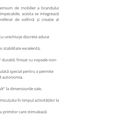
premium de mobilier a brandului
impecabile, acesta se integrează
referat de odihnă și creație al
 cu urechiușe discrete aduce
o stabilitate excelentă,
durabil, finisat cu vopsele non-
culată special pentru a permite
ând autonomia.
lt” la dimensiunile sale,
cuțului în timpul activităților la
u primitor care stimulează