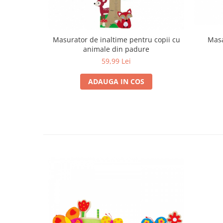
Trefl
Vektory
Masa
Masurator de inaltime pentru copii cu
Viga Toys
animale din padure
Wonderworld
59,99 Lei
Woody
ADAUGA IN COS
Zoch