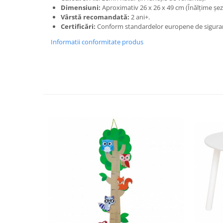
Progarden
Dimensiuni:
Aproximativ 26 x 26 x 49 cm (Înălțime șez
Prosperplast
Vârstă recomandată:
2 ani+.
Certificări:
Conform standardelor europene de siguran
Purple Cow
Informatii conformitate produs
Raduka
Ravensburger
Schmidt
Sequin Art
Silverlit
Simba
Smoby
Spin Master
Stragoo Games
Sycomore
Tender Leaf
Topbright