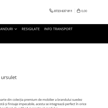
0723 637 811
0,00
RANDURI
RESIGILATE
INFO TRANSPORT
 ursulet
parte din colecția premium de mobilier a brandului suedez
ă și finisaje impecabile, acesta se integrează perfect în orice