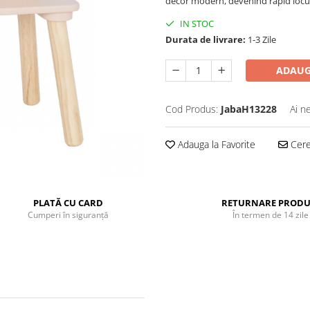
decor modern, devenind rapid locul p
IN STOC
Durata de livrare:
1-3 Zile
ADAUG
Cod Produs:
JabaH13228
Ai n
Adauga la Favorite
Cere 
PLATĂ CU CARD
RETURNARE PRODU
Cumperi în siguranță
În termen de 14 zile