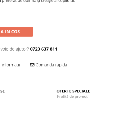
referat de odihnă și creație al copilului.
A IN COS
evoie de ajutor?
0723 637 811
informatii
Comanda rapida
SE
OFERTE SPECIALE
Profită de promoții