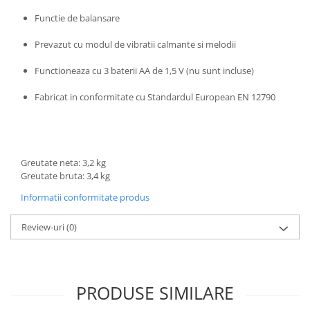
Trefl
Functie de balansare
Vektory
Prevazut cu modul de vibratii calmante si melodii
Viga Toys
Functioneaza cu 3 baterii AA de 1,5 V (nu sunt incluse)
Wonderworld
Fabricat in conformitate cu Standardul European EN 12790
Woody
Zoch
Greutate neta: 3,2 kg
Greutate bruta: 3,4 kg
Informatii conformitate produs
Review-uri
(0)
PRODUSE SIMILARE