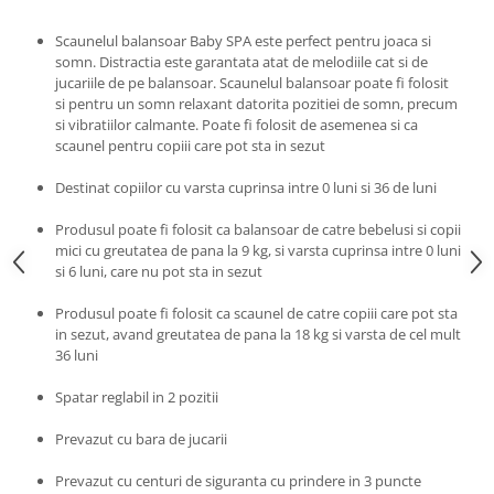
Progarden
Prosperplast
Scaunelul balansoar Baby SPA este perfect pentru joaca si
somn. Distractia este garantata atat de melodiile cat si de
Purple Cow
jucariile de pe balansoar. Scaunelul balansoar poate fi folosit
si pentru un somn relaxant datorita pozitiei de somn, precum
Raduka
si vibratiilor calmante. Poate fi folosit de asemenea si ca
Ravensburger
scaunel pentru copiii care pot sta in sezut
Schmidt
Destinat copiilor cu varsta cuprinsa intre 0 luni si 36 de luni
Sequin Art
Produsul poate fi folosit ca balansoar de catre bebelusi si copii
Silverlit
mici cu greutatea de pana la 9 kg, si varsta cuprinsa intre 0 luni
si 6 luni, care nu pot sta in sezut
Simba
Smoby
Produsul poate fi folosit ca scaunel de catre copiii care pot sta
in sezut, avand greutatea de pana la 18 kg si varsta de cel mult
Spin Master
36 luni
Stragoo Games
Spatar reglabil in 2 pozitii
Sycomore
Prevazut cu bara de jucarii
Tender Leaf
Prevazut cu centuri de siguranta cu prindere in 3 puncte
Topbright