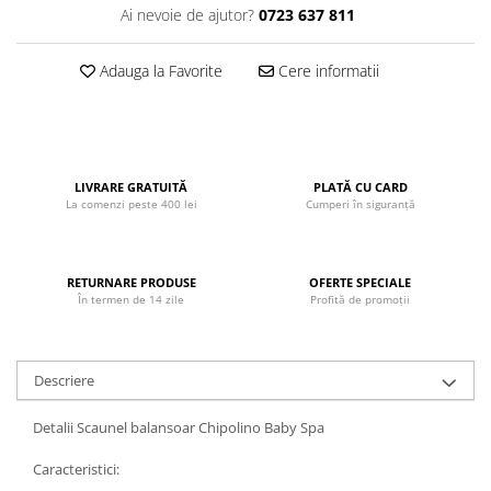
Ai nevoie de ajutor?
0723 637 811
John
Lego Duplo
Adauga la Favorite
Cere informatii
Ludicus Games
Magni
Majorette
Marionette
LIVRARE GRATUITĂ
PLATĂ CU CARD
La comenzi peste 400 lei
Cumperi în siguranță
MemoRace
Mentari
RETURNARE PRODUSE
OFERTE SPECIALE
MillaMinis
În termen de 14 zile
Profită de promoții
Noris
Paint Art
Descriere
Pilsan
Play Doh
Detalii Scaunel balansoar Chipolino Baby Spa
PolarB by Viga
Caracteristici: