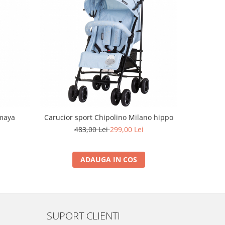
-39%
Amaya
Carucior sport Chipolino Milano hippo
Carucior s
483,00 Lei
299,00 Lei
7
ADAUGA IN COS
SUPORT CLIENTI