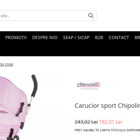
PROMOȚII
DESPRE NOI
SEAP / SICAP
B2B
CONTACT
B
kki rose
Carucior sport Chipoli
243,02 Lei
182,01 Lei
PREȚ VALABIL ÎN LIMITA STOCULUI DISPONI