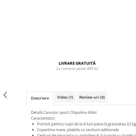
John
Lego Duplo
Ludicus Games
Magni
Majorette
Marionette
MemoRace
LIVRARE GRATUITĂ
La comenzi peste 400 lei
Mentari
MillaMinis
Noris
Video
(1)
Review-uri
(0)
Descriere
Paint Art
Pilsan
Detalii Carucior sport Chipolino Kikki
Play Doh
Caracteristici:
Potrivit pentru copii de la 6 luni pana la greutatea 22 kg
PolarB by Viga
Copertina mare, pliabila cu sectiuni aditionale
Centuri de siguranta cu prindere in 5 puncte cu bureti