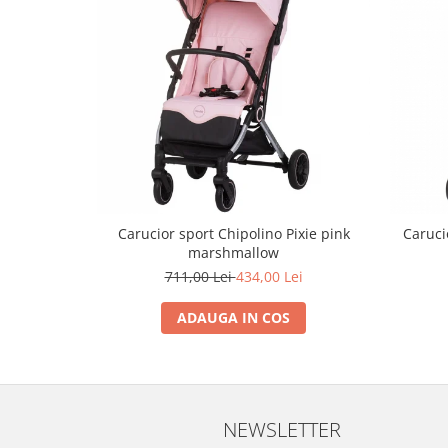
Trefl
Vektory
Viga Toys
Wonderworld
Woody
Zoch
Carucior sport Chipolino Pixie pink
Caruci
marshmallow
711,00 Lei
434,00 Lei
ADAUGA IN COS
NEWSLETTER