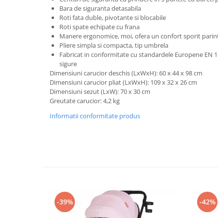
Progarden
Bara de siguranta detasabila
Prosperplast
Roti fata duble, pivotante si blocabile
Roti spate echipate cu frana
Purple Cow
Manere ergonomice, moi, ofera un confort sporit parint
Pliere simpla si compacta, tip umbrela
Raduka
Fabricat in conformitate cu standardele Europene EN 18
Ravensburger
sigure
Dimensiuni carucior deschis (LxWxH): 60 x 44 x 98 cm
Schmidt
Dimensiuni carucior pliat (LxWxH): 109 x 32 x 26 cm
Dimensiuni sezut (LxW): 70 x 30 cm
Sequin Art
Greutate carucior: 4,2 kg
Silverlit
Informatii conformitate produs
Simba
Smoby
Spin Master
Stragoo Games
Sycomore
Tender Leaf
-39%
-42%
Topbright