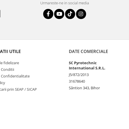
Urmareste-ne in social media
TII UTILE
DATE COMERCIALE
 fidelizare
SC Pyrotechnic
International S.R.L.
 Conditii
J5/872/2013
e Confidentialitate
31678640
icy
Sântion 343, Bihor
ucarii prin SEAP / SICAP