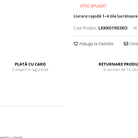
STOC EPUIZAT
Livrare rapidă 1–4 zile lucrătoare
Cod Produs:
LKKK01903RO
Ai
Adauga la Favorite
Cere 
PLATĂ CU CARD
RETURNARE PRODU
Cumperi în siguranță
În termen de 14 zile
 pentru umeri