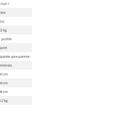
6 luni +
Fete
Roz
22 kg
1 pozitie
Sport
Spatele spre parinte
Umbrela
60 cm
44 cm
98 cm
4.2 kg