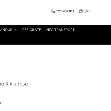
0723 637 811
0,00
RANDURI
RESIGILATE
INFO TRANSPORT
no Kikki rose
BIL