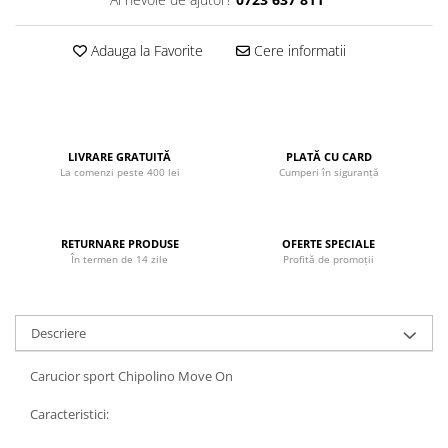
John
Lego Duplo
Adauga la Favorite
Cere informatii
Ludicus Games
Magni
Majorette
LIVRARE GRATUITĂ
PLATĂ CU CARD
Marionette
La comenzi peste 400 lei
Cumperi în siguranță
MemoRace
Mentari
RETURNARE PRODUSE
OFERTE SPECIALE
În termen de 14 zile
Profită de promoții
MillaMinis
Noris
Paint Art
Descriere
Pilsan
Carucior sport Chipolino Move On
Play Doh
Caracteristici:
PolarB by Viga