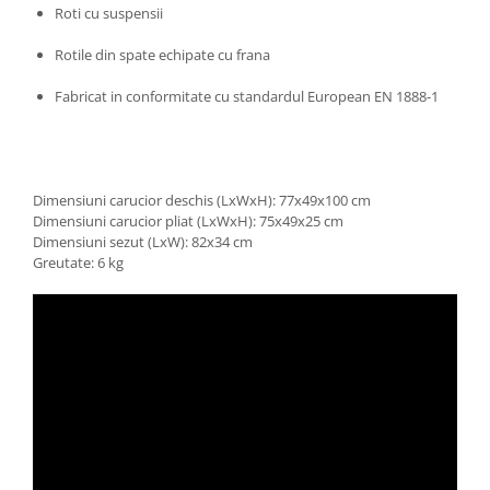
Roti cu suspensii
Trefl
Rotile din spate echipate cu frana
Vektory
Viga Toys
Fabricat in conformitate cu standardul European EN 1888-1
Wonderworld
Woody
Zoch
Dimensiuni carucior deschis (LxWxH): 77x49x100 cm
Dimensiuni carucior pliat (LxWxH): 75x49x25 cm
Dimensiuni sezut (LxW): 82x34 cm
Greutate: 6 kg