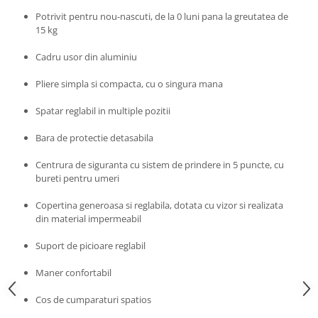
Progarden
Potrivit pentru nou-nascuti, de la 0 luni pana la greutatea de
Prosperplast
15 kg
Purple Cow
Cadru usor din aluminiu
Raduka
Pliere simpla si compacta, cu o singura mana
Ravensburger
Spatar reglabil in multiple pozitii
Schmidt
Sequin Art
Bara de protectie detasabila
Silverlit
Centrura de siguranta cu sistem de prindere in 5 puncte, cu
Simba
bureti pentru umeri
Smoby
Copertina generoasa si reglabila, dotata cu vizor si realizata
din material impermeabil
Spin Master
Stragoo Games
Suport de picioare reglabil
Sycomore
Maner confortabil
Tender Leaf
Cos de cumparaturi spatios
Topbright