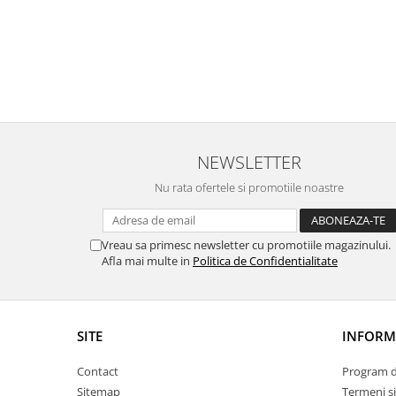
Progarden
Prosperplast
Purple Cow
Raduka
Ravensburger
Schmidt
NEWSLETTER
Sequin Art
Nu rata ofertele si promotiile noastre
Silverlit
Simba
Vreau sa primesc newsletter cu promotiile magazinului.
Smoby
Afla mai multe in
Politica de Confidentialitate
Spin Master
Stragoo Games
Sycomore
SITE
INFORMA
Tender Leaf
Contact
Program de
Topbright
Sitemap
Termeni si