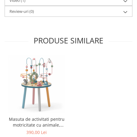
Video
(1)
Review-uri
(0)
PRODUSE SIMILARE
Masuta de activitati pentru
motricitate cu animale,
PolarB
390,00 Lei