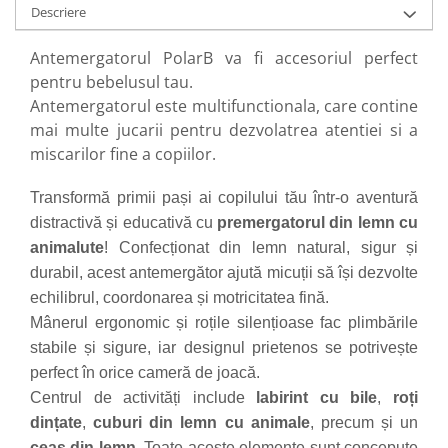
Progarden
Descriere
Prosperplast
Antemergatorul PolarB va fi accesoriul perfect
Purple Cow
pentru bebelusul tau.
Raduka
Antemergatorul este multifunctionala, care contine
Ravensburger
mai multe jucarii pentru dezvolatrea atentiei si a
miscarilor fine a copiilor.
Schmidt
Sequin Art
Transformă primii pași ai copilului tău într-o aventură
Silverlit
distractivă și educativă cu
premergatorul din lemn cu
animalute
! Confecționat din lemn natural, sigur și
Simba
durabil, acest antemergător ajută micuții să își dezvolte
Smoby
echilibrul, coordonarea și motricitatea fină.
Spin Master
Mânerul ergonomic și roțile silențioase fac plimbările
Stragoo Games
stabile și sigure, iar designul prietenos se potrivește
perfect în orice cameră de joacă.
Sycomore
Centrul de activități include
labirint cu bile
,
roți
Tender Leaf
dințate
,
cuburi din lemn cu animale
, precum și un
Topbright
ceas din lemn
. Toate aceste elemente sunt concepute