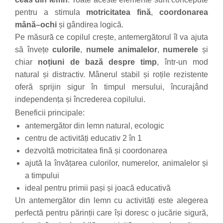
Trefl
pentru a stimula
motricitatea fină
,
coordonarea
mână–ochi
și gândirea logică.
Vektory
Pe măsură ce copilul crește, antemergătorul îl va ajuta
Viga Toys
să învețe
culorile
,
numele animalelor
,
numerele
și
Wonderworld
chiar
noțiuni de bază despre timp
, într-un mod
Woody
natural și distractiv. Mânerul stabil și roțile rezistente
Zoch
oferă sprijin sigur în timpul mersului, încurajând
independența și încrederea copilului.
Beneficii principale:
antemergător din lemn natural, ecologic
centru de activități educativ 2 în 1
dezvoltă motricitatea fină și coordonarea
ajută la învățarea culorilor, numerelor, animalelor și
a timpului
ideal pentru primii pași și joacă educativă
Un antemergător din lemn cu activități este alegerea
perfectă pentru părinții care își doresc o jucărie sigură,