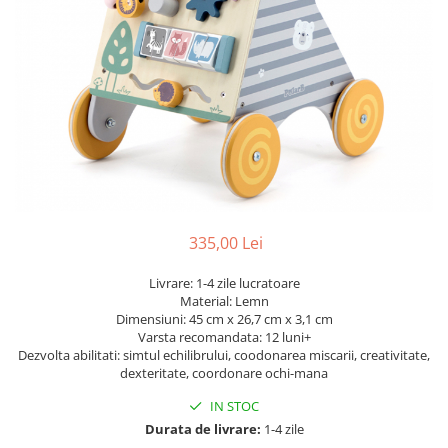
Dickie Toys
CĂRUCIOARE COPII
LEAGANE PENTRU COPII
Dino Bikes
CĂRUCIOARE 3 IN 1
BALANSOAR COPII
Djeco
CĂRUCIOARE 2 in 1
CASUTE SI CORTURI COPII
Egmont Toys
CĂRUCIOARE SPORT
TROTINETE COPII
MARSUPII SI HAMURI
Eichhorn
MAŞINUŢE DE ÎMPINS
BICICLETA FARA PEDALE
TARCURI DE JOACA
Eureka Kids
SPORT IN AER LIBER
Fakopancs
SANIE
Free & Easy
VEHICULE
335,00 Lei
Goliath
JOCURI DE ROL
Grafix
Livrare: 1-4 zile lucratoare
BUCĂTĂRII ȘI ACCESORII
Material: Lemn
Hubner
Dimensiuni: 45 cm x 26,7 cm x 3,1 cm
JUCĂRII MUZICALE
Varsta recomandata: 12 luni+
Huch!
PĂPUȘI ȘI ACCESORII
Dezvolta abilitati: simtul echilibrului, coodonarea miscarii, creativitate,
IQ Booster
dexteritate, coordonare ochi-mana
DIVERSE
JaBaDaBaDo
IN STOC
JOCURI DE SOCIETATE
Durata de livrare:
1-4 zile
Jada Toys