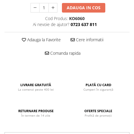
John
ADAUGA IN COS
Lego Duplo
Cod Produs:
KO6060
Ludicus Games
Ai nevoie de ajutor?
0723 637 811
Magni
Adauga la Favorite
Cere informatii
Majorette
Marionette
Comanda rapida
MemoRace
Mentari
MillaMinis
LIVRARE GRATUITĂ
PLATĂ CU CARD
Noris
La comenzi peste 400 lei
Cumperi în siguranță
Paint Art
Pilsan
RETURNARE PRODUSE
OFERTE SPECIALE
În termen de 14 zile
Profită de promoții
Play Doh
PolarB by Viga