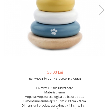
Dickie Toys
CĂRUCIOARE COPII
LEAGANE PENTRU COPII
Dino Bikes
CĂRUCIOARE 3 IN 1
BALANSOAR COPII
Djeco
CĂRUCIOARE 2 in 1
CASUTE SI CORTURI COPII
Egmont Toys
CĂRUCIOARE SPORT
TROTINETE COPII
MARSUPII SI HAMURI
Eichhorn
MAŞINUŢE DE ÎMPINS
BICICLETA FARA PEDALE
TARCURI DE JOACA
Eureka Kids
SPORT IN AER LIBER
Fakopancs
SANIE
Free & Easy
VEHICULE
Goliath
JOCURI DE ROL
Grafix
BUCĂTĂRII ȘI ACCESORII
56,00 Lei
Hubner
JUCĂRII MUZICALE
PREȚ VALABIL ÎN LIMITA STOCULUI DISPONIBIL
Huch!
PĂPUȘI ȘI ACCESORII
Livrare: 1-2 zile lucratoare
IQ Booster
Material: lemn
DIVERSE
Vopsea: vopsea ecologica pe baza de apa
JaBaDaBaDo
JOCURI DE SOCIETATE
Dimensiuni ambalaj: 17.5 cm x 13 cm x 9 cm
Dimensiuni produs: aproximativ 13 cm x 8 cm
Jada Toys