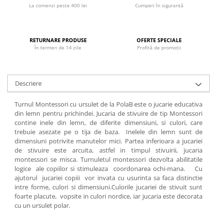
Progarden
La comenzi peste 400 lei
Cumperi în siguranță
Prosperplast
Purple Cow
RETURNARE PRODUSE
OFERTE SPECIALE
Raduka
În termen de 14 zile
Profită de promoții
Ravensburger
Schmidt
Descriere
Sequin Art
Turnul Montessori cu ursulet de la PolaB este o jucarie educativa
Silverlit
din lemn pentru prichindei. Jucaria de stivuire de tip Montessori
Simba
contine inele din lemn, de diferite dimensiuni, si culori, care
trebuie asezate pe o tija de baza. Inelele din lemn sunt de
Smoby
dimensiuni potrivite manutelor mici. Partea inferioara a jucariei
de stivuire este arcuita, astfel in timpul stivuirii, jucaria
Spin Master
montessori se misca. Turnuletul montessori dezvolta abilitatile
Stragoo Games
logice ale copiilor si stimuleaza coordonarea ochi-mana. Cu
ajutorul jucariei copiii vor invata cu usurinta sa faca distinctie
Sycomore
intre forme, culori si dimensiuni.Culorile jucariei de stivuit sunt
foarte placute, vopsite in culori nordice, iar jucaria este decorata
Tender Leaf
cu un ursulet polar.
Topbright