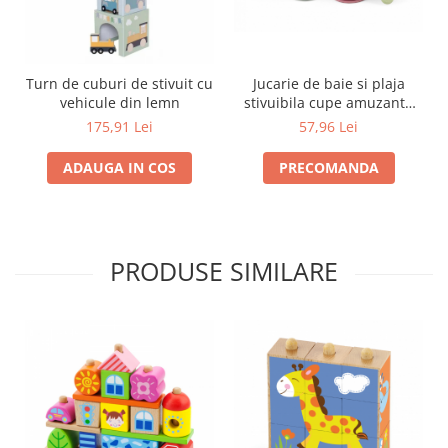
Jucarie de baie si plaja
Turn de cuburi de stivuit cu
stivuibila cupe amuzante
vehicule din lemn
ECO
57,96 Lei
175,91 Lei
PRECOMANDA
ADAUGA IN COS
PRODUSE SIMILARE