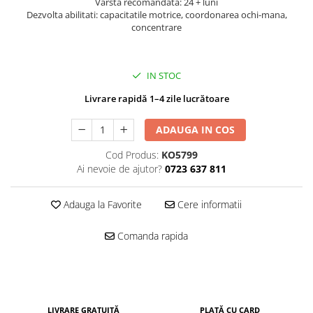
Varsta recomandata: 24 + luni
John
Dezvolta abilitati: capacitatile motrice, coordonarea ochi-mana,
concentrare
Lego Duplo
Ludicus Games
IN STOC
Magni
Majorette
Livrare rapidă 1–4 zile lucrătoare
Marionette
ADAUGA IN COS
MemoRace
Cod Produs:
KO5799
Mentari
Ai nevoie de ajutor?
0723 637 811
MillaMinis
Adauga la Favorite
Cere informatii
Noris
Paint Art
Comanda rapida
Pilsan
Play Doh
PolarB by Viga
LIVRARE GRATUITĂ
PLATĂ CU CARD