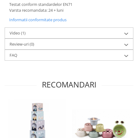
Testat conform standardelor EN71
Trefl
Varsta recomandata: 24 + luni
Vektory
Informatii conformitate produs
Viga Toys
Video
(1)
Wonderworld
Review-uri
(0)
Woody
Zoch
FAQ
RECOMANDARI