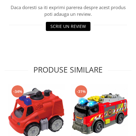
Progarden
Daca doresti sa iti exprimi parerea despre acest produs
Prosperplast
poti adauga un review.
Purple Cow
SCRIE UN REVIEW
Raduka
Ravensburger
Schmidt
Sequin Art
Silverlit
PRODUSE SIMILARE
Simba
Smoby
-34%
-31%
Spin Master
Stragoo Games
Sycomore
Tender Leaf
Topbright