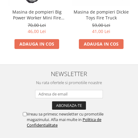
Trefl
Masina de pompieri Big
Masina de pompieri Dickie
Vektory
Power Worker Mini Fire
Toys Fire Truck
Truck
70,00 Lei
59,00 Lei
Viga Toys
46,00 Lei
41,00 Lei
Wonderworld
ADAUGA IN COS
ADAUGA IN COS
Woody
Zoch
NEWSLETTER
Nu rata ofertele si promotiile noastre
Vreau sa primesc newsletter cu promotiile
magazinului. Afla mai multe in
Politica de
Confidentialitate