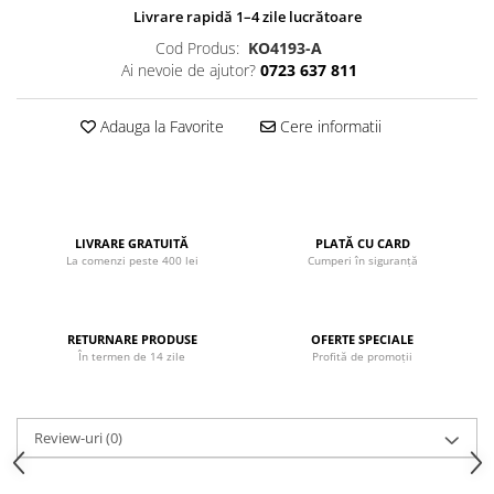
Livrare rapidă 1–4 zile lucrătoare
John
Cod Produs:
KO4193-A
Lego Duplo
Ai nevoie de ajutor?
0723 637 811
Ludicus Games
Magni
Adauga la Favorite
Cere informatii
Majorette
Marionette
MemoRace
LIVRARE GRATUITĂ
PLATĂ CU CARD
Mentari
La comenzi peste 400 lei
Cumperi în siguranță
MillaMinis
Noris
RETURNARE PRODUSE
OFERTE SPECIALE
În termen de 14 zile
Profită de promoții
Paint Art
Pilsan
Play Doh
Review-uri
(0)
PolarB by Viga