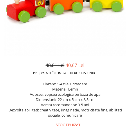
Dickie Toys
CĂRUCIOARE COPII
LEAGANE PENTRU COPII
Dino Bikes
CĂRUCIOARE 3 IN 1
BALANSOAR COPII
Djeco
CĂRUCIOARE 2 in 1
CASUTE SI CORTURI COPII
Egmont Toys
CĂRUCIOARE SPORT
TROTINETE COPII
MARSUPII SI HAMURI
Eichhorn
MAŞINUŢE DE ÎMPINS
BICICLETA FARA PEDALE
TARCURI DE JOACA
Eureka Kids
SPORT IN AER LIBER
Fakopancs
SANIE
Free & Easy
48,81 Lei
40,67 Lei
VEHICULE
Goliath
PREȚ VALABIL ÎN LIMITA STOCULUI DISPONIBIL
JOCURI DE ROL
Grafix
Livrare: 1-4 zile lucratoare
BUCĂTĂRII ȘI ACCESORII
Material: Lemn
Hubner
JUCĂRII MUZICALE
Vopsea: vopsea ecologica pe baza de apa
Huch!
Dimensiuni: 22 cm x 5 cm x 8,5 cm
PĂPUȘI ȘI ACCESORII
Varsta recomandata: 3-5 ani
IQ Booster
Dezvolta abillitati: creativitate, imaginatie, motricitate fina, abilitati
DIVERSE
sociale, comunicare
JaBaDaBaDo
JOCURI DE SOCIETATE
STOC EPUIZAT
Jada Toys