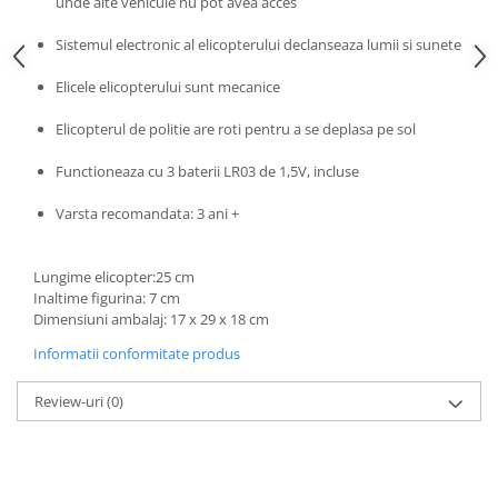
unde alte vehicule nu pot avea acces
Progarden
Prosperplast
Sistemul electronic al elicopterului declanseaza lumii si sunete
Purple Cow
Elicele elicopterului sunt mecanice
Raduka
Elicopterul de politie are roti pentru a se deplasa pe sol
Ravensburger
Functioneaza cu 3 baterii LR03 de 1,5V, incluse
Schmidt
Sequin Art
Varsta recomandata: 3 ani +
Silverlit
Lungime elicopter:25 cm
Simba
Inaltime figurina: 7 cm
Smoby
Dimensiuni ambalaj: 17 x 29 x 18 cm
Spin Master
Informatii conformitate produs
Stragoo Games
Review-uri
(0)
Sycomore
Tender Leaf
Topbright