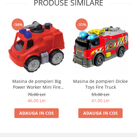
PRODUSE SIMILARE
Trefl
Vektory
-34%
-31%
Viga Toys
Wonderworld
Woody
Zoch
Masina de pompieri Big
Masina de pompieri Dickie
Power Worker Mini Fire
Toys Fire Truck
Truck
70,00 Lei
59,00 Lei
46,00 Lei
41,00 Lei
ADAUGA IN COS
ADAUGA IN COS