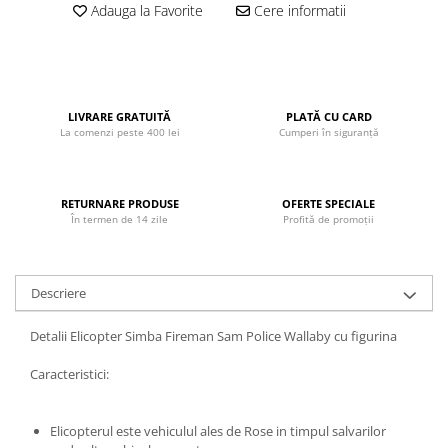
Adauga la Favorite
Cere informatii
John
Lego Duplo
Ludicus Games
Magni
LIVRARE GRATUITĂ
PLATĂ CU CARD
La comenzi peste 400 lei
Cumperi în siguranță
Majorette
Marionette
MemoRace
RETURNARE PRODUSE
OFERTE SPECIALE
În termen de 14 zile
Profită de promoții
Mentari
MillaMinis
Descriere
Noris
Paint Art
Detalii Elicopter Simba Fireman Sam Police Wallaby cu figurina
Pilsan
Caracteristici:
Play Doh
PolarB by Viga
Elicopterul este vehiculul ales de Rose in timpul salvarilor