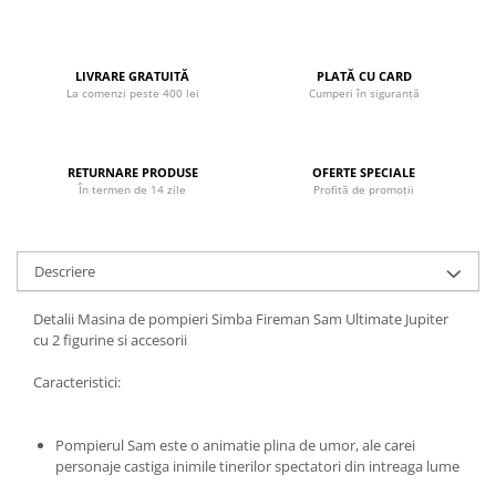
John
Lego Duplo
LIVRARE GRATUITĂ
PLATĂ CU CARD
Ludicus Games
La comenzi peste 400 lei
Cumperi în siguranță
Magni
Majorette
RETURNARE PRODUSE
OFERTE SPECIALE
Marionette
În termen de 14 zile
Profită de promoții
MemoRace
Mentari
Descriere
MillaMinis
Detalii Masina de pompieri Simba Fireman Sam Ultimate Jupiter
Noris
cu 2 figurine si accesorii
Paint Art
Caracteristici:
Pilsan
Play Doh
Pompierul Sam este o animatie plina de umor, ale carei
PolarB by Viga
personaje castiga inimile tinerilor spectatori din intreaga lume