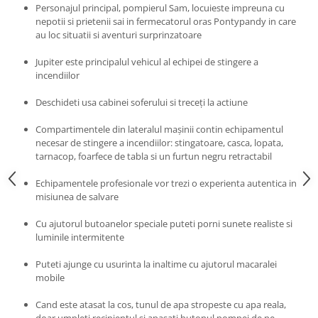
Progarden
Personajul principal, pompierul Sam, locuieste impreuna cu
nepotii si prietenii sai in fermecatorul oras Pontypandy in care
Prosperplast
au loc situatii si aventuri surprinzatoare
Purple Cow
Jupiter este principalul vehicul al echipei de stingere a
Raduka
incendiilor
Ravensburger
Deschideti usa cabinei soferului si treceți la actiune
Schmidt
Compartimentele din lateralul mașinii contin echipamentul
Sequin Art
necesar de stingere a incendiilor: stingatoare, casca, lopata,
Silverlit
tarnacop, foarfece de tabla si un furtun negru retractabil
Simba
Echipamentele profesionale vor trezi o experienta autentica in
misiunea de salvare
Smoby
Spin Master
Cu ajutorul butoanelor speciale puteti porni sunete realiste si
luminile intermitente
Stragoo Games
Puteti ajunge cu usurinta la inaltime cu ajutorul macaralei
Sycomore
mobile
Tender Leaf
Cand este atasat la cos, tunul de apa stropeste cu apa reala,
Topbright