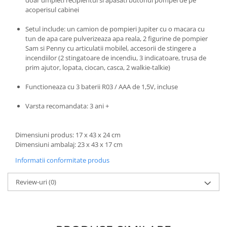
doar umpleti recipientul si apasati butonul pompei de pe
acoperisul cabinei
Trefl
Vektory
Setul include: un camion de pompieri Jupiter cu o macara cu
tun de apa care pulverizeaza apa reala, 2 figurine de pompier
Viga Toys
Sam si Penny cu articulatii mobilel, accesorii de stingere a
Wonderworld
incendiilor (2 stingatoare de incendiu, 3 indicatoare, trusa de
prim ajutor, lopata, ciocan, casca, 2 walkie-talkie)
Woody
Functioneaza cu 3 baterii R03 / AAA de 1,5V, incluse
Zoch
Varsta recomandata: 3 ani +
Dimensiuni produs: 17 x 43 x 24 cm
Dimensiuni ambalaj: 23 x 43 x 17 cm
Informatii conformitate produs
Review-uri
(0)