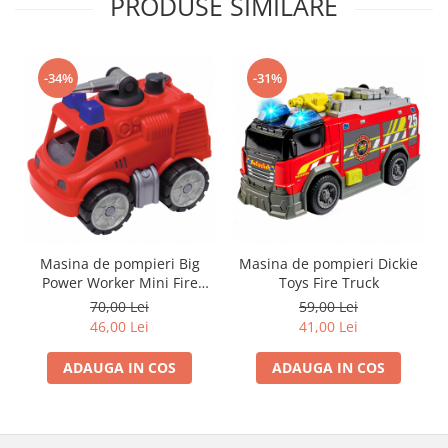
PRODUSE SIMILARE
-34%
-31%
Masina de pompieri Big
Masina de pompieri Dickie
Power Worker Mini Fire
Toys Fire Truck
Truck
70,00 Lei
59,00 Lei
46,00 Lei
41,00 Lei
ADAUGA IN COS
ADAUGA IN COS