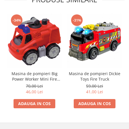
Trefl
Vektory
-34%
-31%
Viga Toys
Wonderworld
Woody
Zoch
Masina de pompieri Big
Masina de pompieri Dickie
Power Worker Mini Fire
Toys Fire Truck
Truck
70,00 Lei
59,00 Lei
46,00 Lei
41,00 Lei
ADAUGA IN COS
ADAUGA IN COS