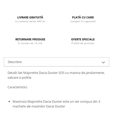
John
Lego Duplo
LIVRARE GRATUITĂ
PLATĂ CU CARD
Ludicus Games
La comenzi peste 400 lei
Cumperi în siguranță
Magni
Majorette
RETURNARE PRODUSE
OFERTE SPECIALE
Marionette
În termen de 14 zile
Profită de promoții
MemoRace
Mentari
Descriere
MillaMinis
Detalii Set Majorette Dacia Duster SOS cu masina de jandarmerie,
Noris
salvare si politie
Paint Art
Caracteristici:
Pilsan
Play Doh
Masinuta Majorette Dacia Duster este un set compus din 3
PolarB by Viga
machete ale masinilor Dacia Duster