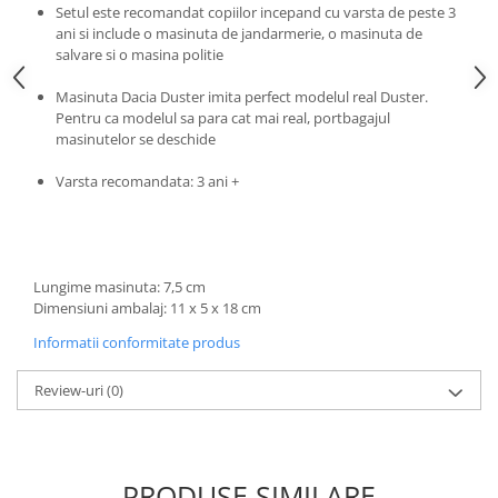
Progarden
Setul este recomandat copiilor incepand cu varsta de peste 3
ani si include o masinuta de jandarmerie, o masinuta de
Prosperplast
salvare si o masina politie
Purple Cow
Masinuta Dacia Duster imita perfect modelul real Duster.
Raduka
Pentru ca modelul sa para cat mai real, portbagajul
masinutelor se deschide
Ravensburger
Schmidt
Varsta recomandata: 3 ani +
Sequin Art
Silverlit
Simba
Lungime masinuta: 7,5 cm
Dimensiuni ambalaj: 11 x 5 x 18 cm
Smoby
Informatii conformitate produs
Spin Master
Stragoo Games
Review-uri
(0)
Sycomore
Tender Leaf
Topbright
PRODUSE SIMILARE