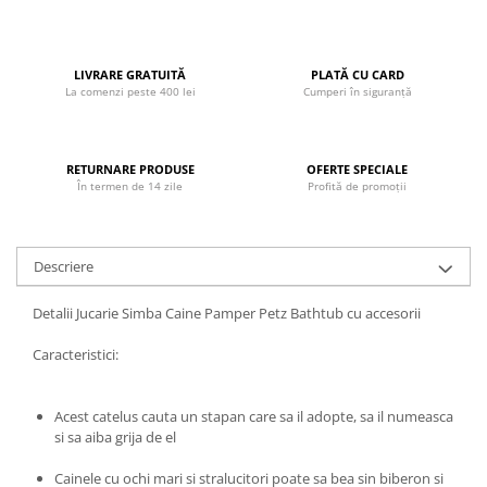
John
Lego Duplo
LIVRARE GRATUITĂ
PLATĂ CU CARD
Ludicus Games
La comenzi peste 400 lei
Cumperi în siguranță
Magni
Majorette
RETURNARE PRODUSE
OFERTE SPECIALE
Marionette
În termen de 14 zile
Profită de promoții
MemoRace
Mentari
Descriere
MillaMinis
Detalii Jucarie Simba Caine Pamper Petz Bathtub cu accesorii
Noris
Caracteristici:
Paint Art
Pilsan
Acest catelus cauta un stapan care sa il adopte, sa il numeasca
Play Doh
si sa aiba grija de el
PolarB by Viga
Cainele cu ochi mari si stralucitori poate sa bea sin biberon si