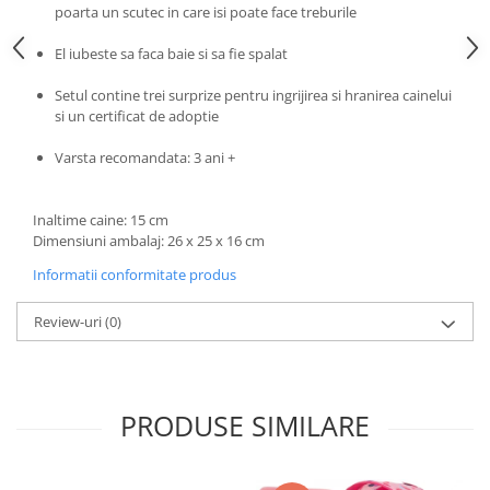
Progarden
poarta un scutec in care isi poate face treburile
Prosperplast
El iubeste sa faca baie si sa fie spalat
Purple Cow
Setul contine trei surprize pentru ingrijirea si hranirea cainelui
Raduka
si un certificat de adoptie
Ravensburger
Varsta recomandata: 3 ani +
Schmidt
Sequin Art
Inaltime caine: 15 cm
Silverlit
Dimensiuni ambalaj: 26 x 25 x 16 cm
Simba
Informatii conformitate produs
Smoby
Review-uri
(0)
Spin Master
Stragoo Games
Sycomore
PRODUSE SIMILARE
Tender Leaf
Topbright