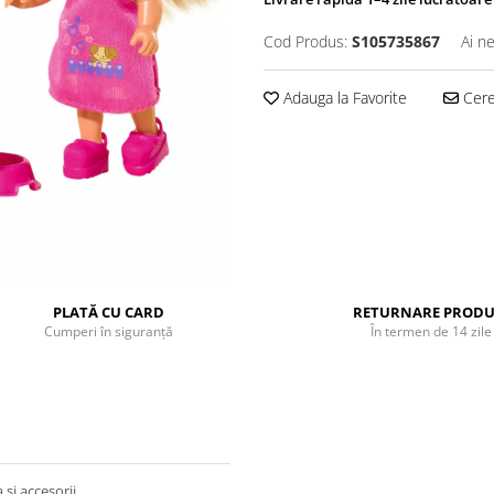
Cod Produs:
S105735867
Ai n
Adauga la Favorite
Cere 
PLATĂ CU CARD
RETURNARE PRODU
Cumperi în siguranță
În termen de 14 zile
si accesorii