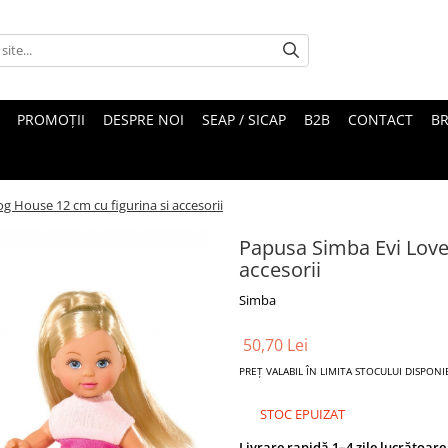
PROMOȚII
DESPRE NOI
SEAP / SICAP
B2B
CONTACT
B
 House 12 cm cu figurina si accesorii
Papusa Simba Evi Love
accesorii
Simba
50,70 Lei
PREȚ VALABIL ÎN LIMITA STOCULUI DISPONI
STOC EPUIZAT
Livrare rapidă 1–4 zile lucrătoare