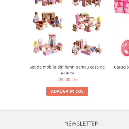
Progarden
Prosperplast
Purple Cow
Raduka
Ravensburger
Schmidt
Sequin Art
Silverlit
Set de mobila din lemn pentru casa de
Carucio
Simba
papusi
280,00 Lei
Smoby
Spin Master
ADAUGA IN COS
Stragoo Games
Sycomore
Tender Leaf
NEWSLETTER
Topbright