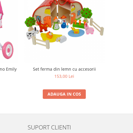
-32%
ino Emily
Set ferma din lemn cu accesorii
Ferma din
153,00 Lei
1
ADAUGA IN COS
SUPORT CLIENTI