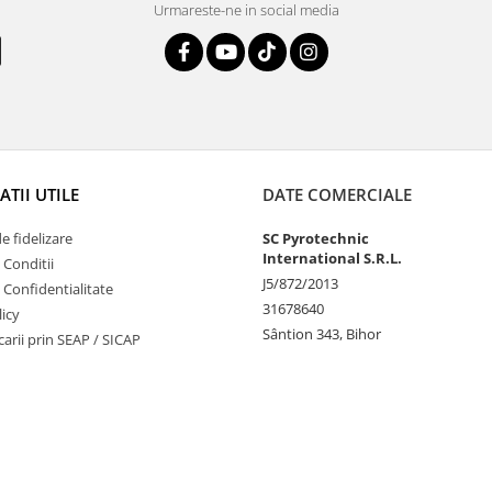
Urmareste-ne in social media
TII UTILE
DATE COMERCIALE
 fidelizare
SC Pyrotechnic
International S.R.L.
 Conditii
J5/872/2013
e Confidentialitate
31678640
icy
Sântion 343, Bihor
ucarii prin SEAP / SICAP