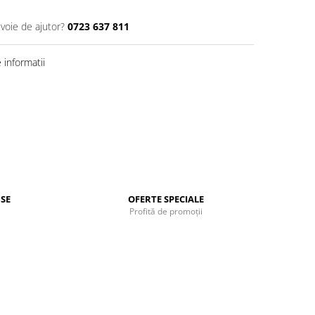
evoie de ajutor?
0723 637 811
informatii
SE
OFERTE SPECIALE
Profită de promoții