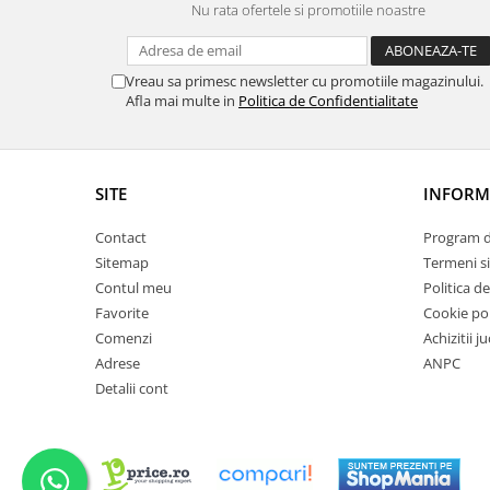
Nu rata ofertele si promotiile noastre
Trefl
Vektory
Vreau sa primesc newsletter cu promotiile magazinului.
Viga Toys
Afla mai multe in
Politica de Confidentialitate
Wonderworld
Woody
Zoch
SITE
INFORMA
Contact
Program de
Sitemap
Termeni si
Contul meu
Politica d
Favorite
Cookie pol
Comenzi
Achizitii j
Adrese
ANPC
Detalii cont