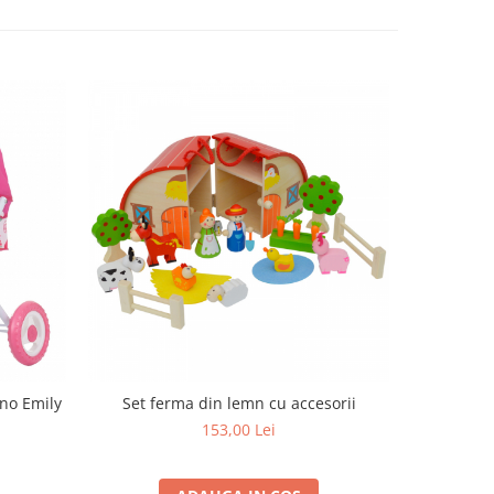
-32%
ino Emily
Set ferma din lemn cu accesorii
Ferma din
153,00 Lei
1