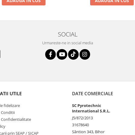
ADAUGA IN COS
ADAUGA IN COS
SOCIAL
Urmareste-ne in social media
TII UTILE
DATE COMERCIALE
 fidelizare
SC Pyrotechnic
International S.R.L.
 Conditii
J5/872/2013
e Confidentialitate
31678640
icy
Sântion 343, Bihor
ucarii prin SEAP / SICAP