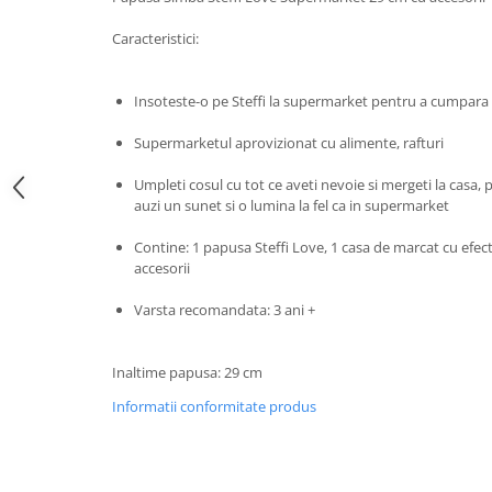
John
Caracteristici:
Lego Duplo
Ludicus Games
Insoteste-o pe Steffi la supermarket pentru a cumpara 
Magni
Supermarketul aprovizionat cu alimente, rafturi
Majorette
Umpleti cosul cu tot ce aveti nevoie si mergeti la casa, 
Marionette
auzi un sunet si o lumina la fel ca in supermarket
MemoRace
Contine: 1 papusa Steffi Love, 1 casa de marcat cu efec
Mentari
accesorii
MillaMinis
Varsta recomandata: 3 ani +
Noris
Paint Art
Inaltime papusa: 29 cm
Pilsan
Informatii conformitate produs
Play Doh
PolarB by Viga