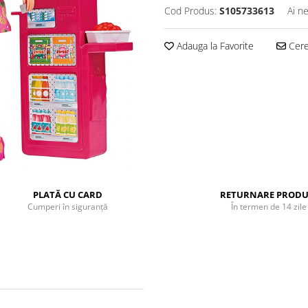
Cod Produs:
S105733613
Ai n
Adauga la Favorite
Cere 
PLATĂ CU CARD
RETURNARE PRODU
Cumperi în siguranță
În termen de 14 zile