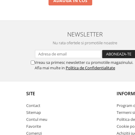
ADAUGA IN COS
Trefl
Vektory
Viga Toys
NEWSLETTER
Wonderworld
Nu rata ofertele si promotiile noastre
Woody
Zoch
Vreau sa primesc newsletter cu promotiile magazinului.
Afla mai multe in
Politica de Confidentialitate
SITE
INFORMA
Contact
Program de
Sitemap
Termeni si
Contul meu
Politica d
Favorite
Cookie pol
Comenzi
Achizitii j