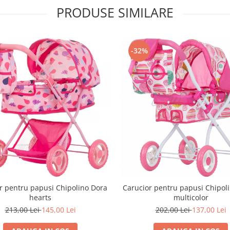
PRODUSE SIMILARE
-32%
r pentru papusi Chipolino Dora
Carucior pentru papusi Chipol
hearts
multicolor
213,00 Lei
145,00 Lei
202,00 Lei
137,00 Lei