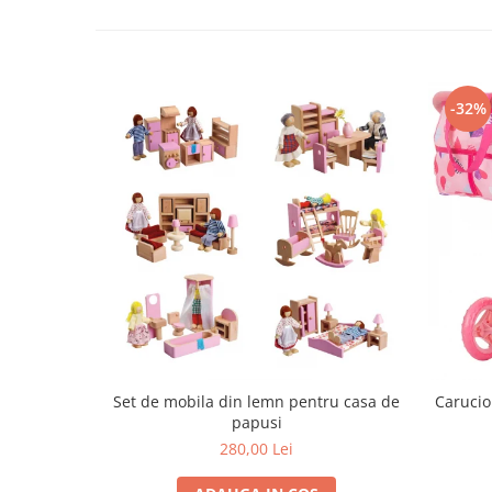
Progarden
Prosperplast
Purple Cow
Raduka
-32%
Ravensburger
Schmidt
Sequin Art
Silverlit
Simba
Smoby
Spin Master
Stragoo Games
Set de mobila din lemn pentru casa de
Carucio
Sycomore
papusi
Tender Leaf
280,00 Lei
Topbright