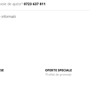
evoie de ajutor?
0723 637 811
informatii
SE
OFERTE SPECIALE
Profită de promoții