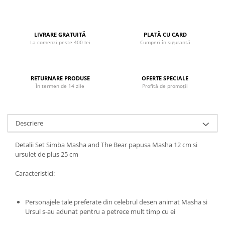
John
Lego Duplo
LIVRARE GRATUITĂ
PLATĂ CU CARD
Ludicus Games
La comenzi peste 400 lei
Cumperi în siguranță
Magni
Majorette
RETURNARE PRODUSE
OFERTE SPECIALE
Marionette
În termen de 14 zile
Profită de promoții
MemoRace
Mentari
Descriere
MillaMinis
Detalii Set Simba Masha and The Bear papusa Masha 12 cm si
Noris
ursulet de plus 25 cm
Paint Art
Caracteristici:
Pilsan
Play Doh
Personajele tale preferate din celebrul desen animat Masha si
PolarB by Viga
Ursul s-au adunat pentru a petrece mult timp cu ei