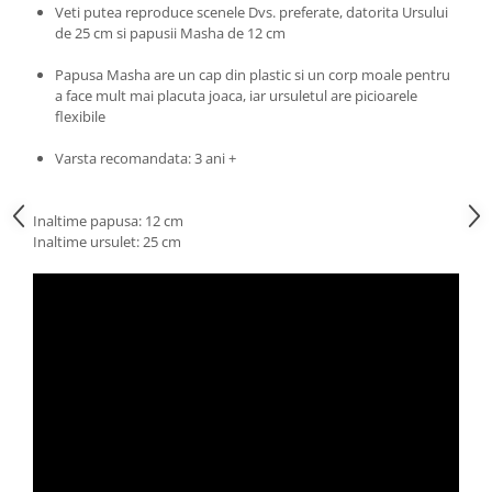
Progarden
Veti putea reproduce scenele Dvs. preferate, datorita Ursului
de 25 cm si papusii Masha de 12 cm
Prosperplast
Purple Cow
Papusa Masha are un cap din plastic si un corp moale pentru
a face mult mai placuta joaca, iar ursuletul are picioarele
Raduka
flexibile
Ravensburger
Varsta recomandata: 3 ani +
Schmidt
Sequin Art
Inaltime papusa: 12 cm
Silverlit
Inaltime ursulet: 25 cm
Simba
Smoby
Spin Master
Stragoo Games
Sycomore
Tender Leaf
Topbright