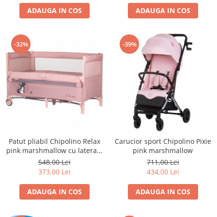
ADAUGA IN COS
ADAUGA IN COS
-32%
-39%
Patut pliabil Chipolino Relax
Carucior sport Chipolino Pixie
pink marshmallow cu laterala
pink marshmallow
culisanta
548,00 Lei
711,00 Lei
373,00 Lei
434,00 Lei
ADAUGA IN COS
ADAUGA IN COS