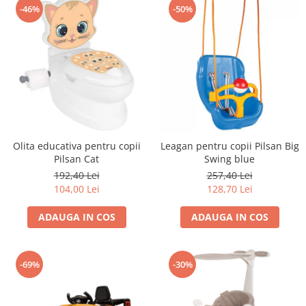
-46%
-50%
Trefl
Vektory
Viga Toys
Wonderworld
Woody
Zoch
Olita educativa pentru copii
Leagan pentru copii Pilsan Big
Pilsan Cat
Swing blue
192,40 Lei
257,40 Lei
104,00 Lei
128,70 Lei
ADAUGA IN COS
ADAUGA IN COS
-69%
-30%