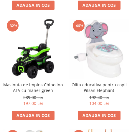
Progarden
ADAUGA IN COS
ADAUGA IN COS
Prosperplast
Purple Cow
-32%
-46%
Raduka
Ravensburger
Schmidt
Sequin Art
Silverlit
Simba
Smoby
Masinuta de impins Chipolino
Olita educativa pentru copii
ATV cu maner green
Pilsan Elephant
Spin Master
289,00 Lei
192,40 Lei
Stragoo Games
197,00 Lei
104,00 Lei
Sycomore
ADAUGA IN COS
ADAUGA IN COS
Tender Leaf
Topbright