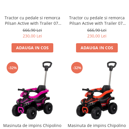
Dickie Toys
CĂRUCIOARE COPII
LEAGANE PENTRU COPII
Dino Bikes
CĂRUCIOARE 3 IN 1
BALANSOAR COPII
Tractor cu pedale si remorca
Tractor cu pedale si remorca
Djeco
CĂRUCIOARE 2 in 1
CASUTE SI CORTURI COPII
Pilsan Active with Trailer 07-
Pilsan Active with Trailer 07-
Egmont Toys
CĂRUCIOARE SPORT
TROTINETE COPII
316 green
316 red
666,90 Lei
666,90 Lei
MARSUPII SI HAMURI
Eichhorn
230,00 Lei
230,00 Lei
MAŞINUŢE DE ÎMPINS
BICICLETA FARA PEDALE
TARCURI DE JOACA
Eureka Kids
ADAUGA IN COS
ADAUGA IN COS
SPORT IN AER LIBER
Fakopancs
SANIE
Free & Easy
VEHICULE
-32%
-32%
Goliath
JOCURI DE ROL
Grafix
BUCĂTĂRII ȘI ACCESORII
Hubner
JUCĂRII MUZICALE
Huch!
PĂPUȘI ȘI ACCESORII
IQ Booster
DIVERSE
JaBaDaBaDo
JOCURI DE SOCIETATE
Jada Toys
Masinuta de impins Chipolino
Masinuta de impins Chipolino