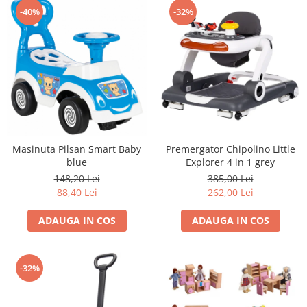
-40%
-32%
Masinuta Pilsan Smart Baby
Premergator Chipolino Little
blue
Explorer 4 in 1 grey
148,20 Lei
385,00 Lei
88,40 Lei
262,00 Lei
ADAUGA IN COS
ADAUGA IN COS
-32%