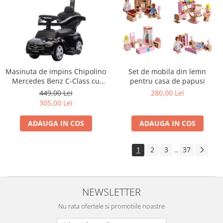
Masinuta de impins Chipolino
Set de mobila din lemn
Mercedes Benz C-Class cu
pentru casa de papusi
maner black
449,00 Lei
280,00 Lei
305,00 Lei
ADAUGA IN COS
ADAUGA IN COS
1
2
3
37
...
NEWSLETTER
Nu rata ofertele si promotiile noastre