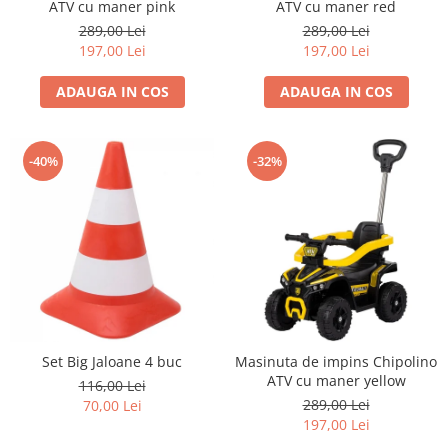
ATV cu maner pink
ATV cu maner red
John
289,00 Lei
289,00 Lei
Lego Duplo
197,00 Lei
197,00 Lei
Ludicus Games
ADAUGA IN COS
ADAUGA IN COS
Magni
Majorette
-40%
-32%
Marionette
MemoRace
Mentari
MillaMinis
Noris
Paint Art
Pilsan
Set Big Jaloane 4 buc
Masinuta de impins Chipolino
ATV cu maner yellow
116,00 Lei
Play Doh
289,00 Lei
70,00 Lei
PolarB by Viga
197,00 Lei