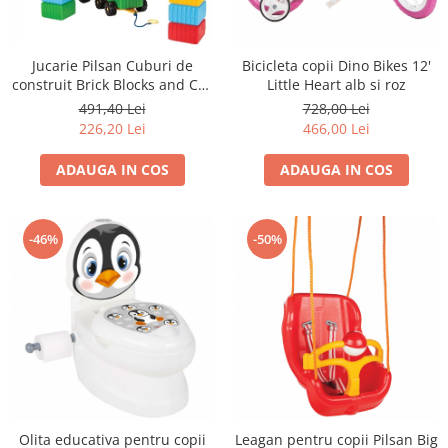
Jucarie Pilsan Cuburi de
Bicicleta copii Dino Bikes 12'
construit Brick Blocks and Car
Little Heart alb si roz
Set 43 piese
491,40 Lei
728,00 Lei
226,20 Lei
466,00 Lei
ADAUGA IN COS
ADAUGA IN COS
-46%
-50%
Olita educativa pentru copii
Leagan pentru copii Pilsan Big