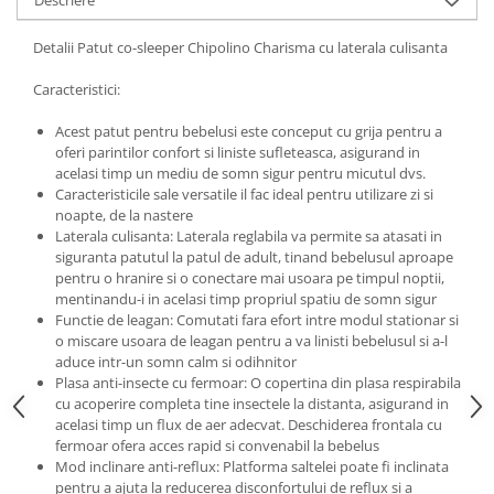
Descriere
Progarden
Prosperplast
Detalii Patut co-sleeper Chipolino Charisma cu laterala culisanta
Purple Cow
Caracteristici:
Raduka
Acest patut pentru bebelusi este conceput cu grija pentru a
Ravensburger
oferi parintilor confort si liniste sufleteasca, asigurand in
acelasi timp un mediu de somn sigur pentru micutul dvs.
Schmidt
Caracteristicile sale versatile il fac ideal pentru utilizare zi si
Sequin Art
noapte, de la nastere
Laterala culisanta: Laterala reglabila va permite sa atasati in
Silverlit
siguranta patutul la patul de adult, tinand bebelusul aproape
Simba
pentru o hranire si o conectare mai usoara pe timpul noptii,
mentinandu-i in acelasi timp propriul spatiu de somn sigur
Smoby
Functie de leagan: Comutati fara efort intre modul stationar si
o miscare usoara de leagan pentru a va linisti bebelusul si a-l
Spin Master
aduce intr-un somn calm si odihnitor
Stragoo Games
Plasa anti-insecte cu fermoar: O copertina din plasa respirabila
cu acoperire completa tine insectele la distanta, asigurand in
Sycomore
acelasi timp un flux de aer adecvat. Deschiderea frontala cu
fermoar ofera acces rapid si convenabil la bebelus
Tender Leaf
Mod inclinare anti-reflux: Platforma saltelei poate fi inclinata
Topbright
pentru a ajuta la reducerea disconfortului de reflux si a