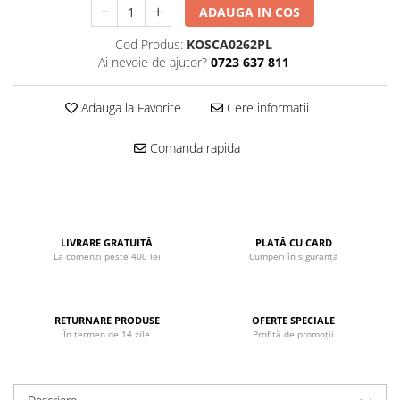
ADAUGA IN COS
John
Lego Duplo
Cod Produs:
KOSCA0262PL
Ai nevoie de ajutor?
0723 637 811
Ludicus Games
Magni
Adauga la Favorite
Cere informatii
Majorette
Comanda rapida
Marionette
MemoRace
Mentari
MillaMinis
LIVRARE GRATUITĂ
PLATĂ CU CARD
La comenzi peste 400 lei
Cumperi în siguranță
Noris
Paint Art
Pilsan
RETURNARE PRODUSE
OFERTE SPECIALE
În termen de 14 zile
Profită de promoții
Play Doh
PolarB by Viga