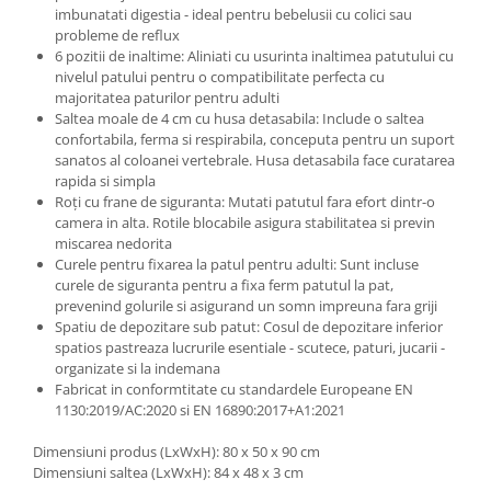
imbunatati digestia - ideal pentru bebelusii cu colici sau
Trefl
probleme de reflux
Vektory
6 pozitii de inaltime: Aliniati cu usurinta inaltimea patutului cu
nivelul patului pentru o compatibilitate perfecta cu
Viga Toys
majoritatea paturilor pentru adulti
Saltea moale de 4 cm cu husa detasabila: Include o saltea
Wonderworld
confortabila, ferma si respirabila, conceputa pentru un suport
Woody
sanatos al coloanei vertebrale. Husa detasabila face curatarea
rapida si simpla
Zoch
Roți cu frane de siguranta: Mutati patutul fara efort dintr-o
camera in alta. Rotile blocabile asigura stabilitatea si previn
miscarea nedorita
Curele pentru fixarea la patul pentru adulti: Sunt incluse
curele de siguranta pentru a fixa ferm patutul la pat,
prevenind golurile si asigurand un somn impreuna fara griji
Spatiu de depozitare sub patut: Cosul de depozitare inferior
spatios pastreaza lucrurile esentiale - scutece, paturi, jucarii -
organizate si la indemana
Fabricat in conformtitate cu standardele Europeane EN
1130:2019/AC:2020 si EN 16890:2017+A1:2021
Dimensiuni produs (LxWxH): 80 x 50 x 90 cm
Dimensiuni saltea (LxWxH): 84 x 48 x 3 cm