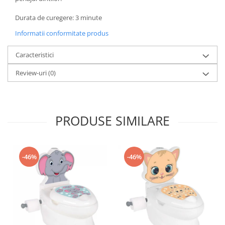
Progarden
Prosperplast
Durata de curegere: 3 minute
Purple Cow
Informatii conformitate produs
Raduka
Caracteristici
Ravensburger
Review-uri
(0)
Schmidt
Sequin Art
Silverlit
PRODUSE SIMILARE
Simba
Smoby
-46%
-46%
Spin Master
Stragoo Games
Sycomore
Tender Leaf
Topbright