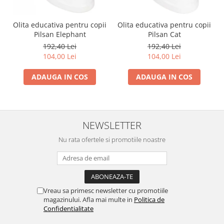
Trefl
Olita educativa pentru copii
Olita educativa pentru copii
Vektory
Pilsan Elephant
Pilsan Cat
Viga Toys
192,40 Lei
192,40 Lei
104,00 Lei
104,00 Lei
Wonderworld
Woody
ADAUGA IN COS
ADAUGA IN COS
Zoch
NEWSLETTER
Nu rata ofertele si promotiile noastre
Vreau sa primesc newsletter cu promotiile
magazinului. Afla mai multe in
Politica de
Confidentialitate