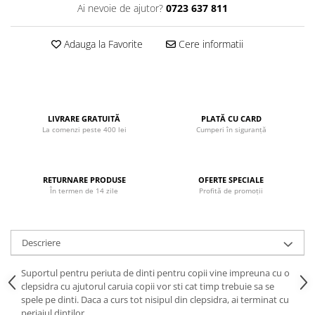
Ai nevoie de ajutor?
0723 637 811
John
Lego Duplo
Adauga la Favorite
Cere informatii
Ludicus Games
Magni
Majorette
LIVRARE GRATUITĂ
PLATĂ CU CARD
Marionette
La comenzi peste 400 lei
Cumperi în siguranță
MemoRace
Mentari
RETURNARE PRODUSE
OFERTE SPECIALE
MillaMinis
În termen de 14 zile
Profită de promoții
Noris
Paint Art
Descriere
Pilsan
Suportul pentru periuta de dinti pentru copii vine impreuna cu o
Play Doh
clepsidra cu ajutorul caruia copii vor sti cat timp trebuie sa se
PolarB by Viga
spele pe dinti. Daca a curs tot nisipul din clepsidra, ai terminat cu
periajul dintilor.