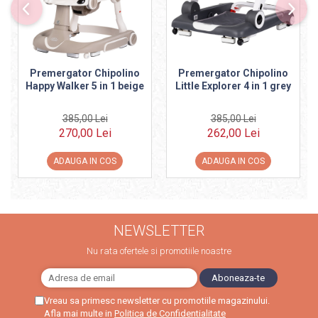
Trefl
Vektory
Viga Toys
Premergator Chipolino
Premergator Chipolino
Wonderworld
Happy Walker 5 in 1 beige
Little Explorer 4 in 1 grey
Woody
385,00 Lei
385,00 Lei
Zoch
270,00 Lei
262,00 Lei
ADAUGA IN COS
ADAUGA IN COS
NEWSLETTER
Nu rata ofertele si promotiile noastre
Vreau sa primesc newsletter cu promotiile magazinului.
Afla mai multe in
Politica de Confidentialitate