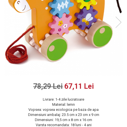
Dickie Toys
BALANSOAR COPII
CĂRUCIOARE 3 IN 1
Dino Bikes
CASUTE SI CORTURI COPII
CĂRUCIOARE 2 in 1
TROTINETE COPII
Djeco
CĂRUCIOARE SPORT
MAŞINUŢE DE ÎMPINS
Egmont Toys
MARSUPII SI HAMURI
BICICLETA FARA PEDALE
Eichhorn
TARCURI DE JOACA
SPORT IN AER LIBER
Eureka Kids
SANIE
VEHICULE
Fakopancs
JOCURI DE ROL
Free & Easy
BUCĂTĂRII ȘI ACCESORII
Goliath
JUCĂRII MUZICALE
Grafix
78,29 Lei
67,11 Lei
PĂPUȘI ȘI ACCESORII
Hubner
DIVERSE
Huch!
Livrare: 1-4 zile lucratoare
JOCURI DE SOCIETATE
Material: lemn
IQ Booster
Vopsea: vopsea ecologica pe baza de apa
JaBaDaBaDo
Dimensiuni ambalaj: 23.5 cm x 23 cm x 9 cm
Dimensiuni: 19,5 cm x 8 cm x 16 cm
Jada Toys
Varsta recomandata: 18 luni - 4 ani