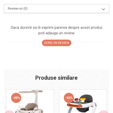
Progarden
Review-uri
(0)
Prosperplast
Purple Cow
Raduka
Daca doresti sa iti exprimi parerea despre acest produs
Ravensburger
poti adauga un review.
Schmidt
SCRIE UN REVIEW
Sequin Art
Silverlit
Simba
Smoby
Produse similare
Spin Master
Stragoo Games
Sycomore
-30%
-32%
Tender Leaf
Topbright