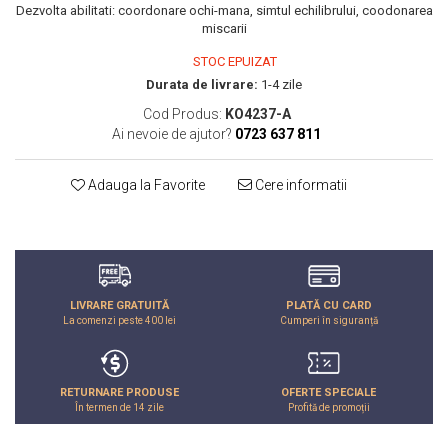
Dezvolta abilitati: coordonare ochi-mana, simtul echilibrului, coodonarea
John
miscarii
Lego Duplo
STOC EPUIZAT
Ludicus Games
Durata de livrare:
1-4 zile
Magni
Cod Produs:
KO4237-A
Ai nevoie de ajutor?
0723 637 811
Majorette
Marionette
Adauga la Favorite
Cere informatii
MemoRace
Mentari
MillaMinis
Noris
LIVRARE GRATUITĂ
PLATĂ CU CARD
La comenzi peste 400 lei
Cumperi în siguranță
Paint Art
Pilsan
Play Doh
RETURNARE PRODUSE
OFERTE SPECIALE
În termen de 14 zile
Profită de promoții
PolarB by Viga