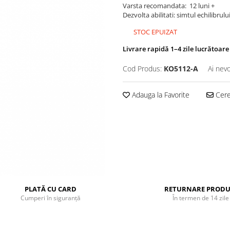
Varsta recomandata: 12 luni +
Dezvolta abilitati: simtul echilibrul
STOC EPUIZAT
Livrare rapidă 1–4 zile lucrătoare
Cod Produs:
KO5112-A
Ai nevo
Adauga la Favorite
Cere 
PLATĂ CU CARD
RETURNARE PRODU
Cumperi în siguranță
În termen de 14 zile