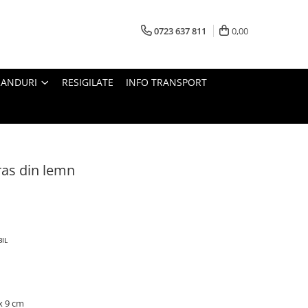
0723 637 811
0,00
RANDURI
RESIGILATE
INFO TRANSPORT
ras din lemn
BIL
x 9 cm