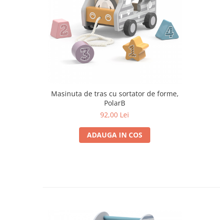
Progarden
Prosperplast
Purple Cow
Raduka
Ravensburger
Schmidt
Sequin Art
Masinuta de tras cu sortator de forme,
PolarB
Silverlit
92,00 Lei
Simba
ADAUGA IN COS
Smoby
Spin Master
Stragoo Games
Sycomore
Tender Leaf
Topbright