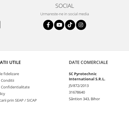
SOCIAL
Urmareste-ne in social media
TII UTILE
DATE COMERCIALE
 fidelizare
SC Pyrotechnic
International S.R.L.
 Conditii
J5/872/2013
e Confidentialitate
31678640
icy
Sântion 343, Bihor
ucarii prin SEAP / SICAP