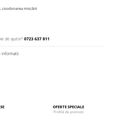
ui, coodonarea miscării
ie de ajutor?
0723 637 811
informatii
SE
OFERTE SPECIALE
Profită de promoții