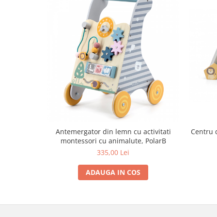
Trefl
Vektory
Viga Toys
Wonderworld
Woody
Zoch
Antemergator din lemn cu activitati
Centru d
montessori cu animalute, PolarB
335,00 Lei
ADAUGA IN COS