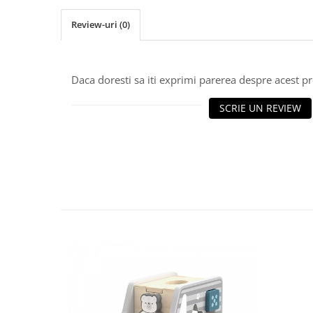
John
Review-uri
(0)
Lego Duplo
Ludicus Games
Magni
Daca doresti sa iti exprimi parerea despre acest 
Majorette
SCRIE UN REVIEW
Marionette
MemoRace
Mentari
MillaMinis
Noris
Paint Art
Pilsan
Play Doh
PolarB by Viga