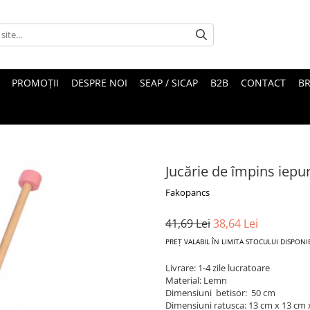
PROMOȚII
DESPRE NOI
SEAP / SICAP
B2B
CONTACT
B
Jucărie de împins iepu
Fakopancs
41,69 Lei
38,64 Lei
PREȚ VALABIL ÎN LIMITA STOCULUI DISPONI
Livrare: 1-4 zile lucratoare
Material: Lemn
Dimensiuni betisor: 50 cm
Dimensiuni ratusca: 13 cm x 13 cm 