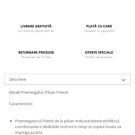
John
Lego Duplo
Ludicus Games
LIVRARE GRATUITĂ
PLATĂ CU CARD
La comenzi peste 400 lei
Cumperi în siguranță
Magni
Majorette
Marionette
RETURNARE PRODUSE
OFERTE SPECIALE
În termen de 14 zile
Profită de promoții
MemoRace
Mentari
Descriere
MillaMinis
Noris
Detalii Premergator Pilsan Friend
Paint Art
Caracteristici:
Pilsan
Play Doh
Premergatorul Friend de la pilsan imbunatateste echilibrul,
coordonarea si abilitatile motorii in timp ce copilul invata sa
PolarB by Viga
impinga jucaria