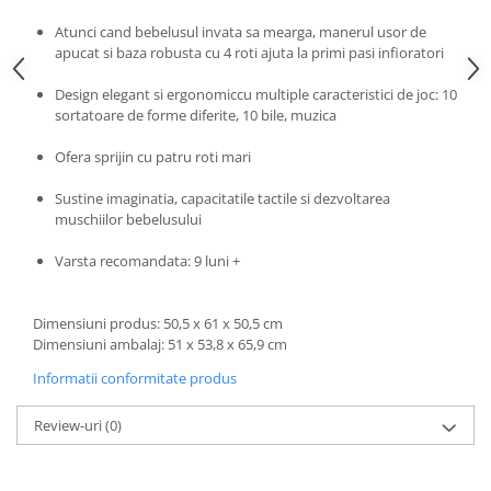
Progarden
Atunci cand bebelusul invata sa mearga, manerul usor de
Prosperplast
apucat si baza robusta cu 4 roti ajuta la primi pasi infioratori
Purple Cow
Design elegant si ergonomiccu multiple caracteristici de joc: 10
Raduka
sortatoare de forme diferite, 10 bile, muzica
Ravensburger
Ofera sprijin cu patru roti mari
Schmidt
Sustine imaginatia, capacitatile tactile si dezvoltarea
Sequin Art
muschiilor bebelusului
Silverlit
Varsta recomandata: 9 luni +
Simba
Smoby
Dimensiuni produs: 50,5 x 61 x 50,5 cm
Spin Master
Dimensiuni ambalaj: 51 x 53,8 x 65,9 cm
Stragoo Games
Informatii conformitate produs
Sycomore
Review-uri
(0)
Tender Leaf
Topbright