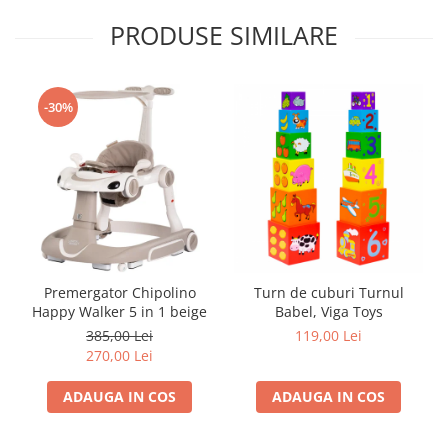
Trefl
PRODUSE SIMILARE
Vektory
Viga Toys
-30%
Wonderworld
Woody
Zoch
Premergator Chipolino
Turn de cuburi Turnul
Happy Walker 5 in 1 beige
Babel, Viga Toys
385,00 Lei
119,00 Lei
270,00 Lei
ADAUGA IN COS
ADAUGA IN COS