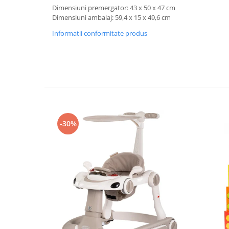
Progarden
Dimensiuni premergator: 43 x 50 x 47 cm
Prosperplast
Dimensiuni ambalaj: 59,4 x 15 x 49,6 cm
Purple Cow
Informatii conformitate produs
Raduka
Ravensburger
Schmidt
Sequin Art
Silverlit
-30%
Simba
Smoby
Spin Master
Stragoo Games
Sycomore
Tender Leaf
Topbright