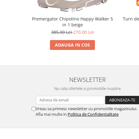
Trefl
Vektory
Premergator Chipolino Happy Walker 5
Turn de
in 1 beige
Viga Toys
385,00 Lei
270,00 Lei
Wonderworld
Woody
ADAUGA IN COS
Zoch
NEWSLETTER
Nu rata ofertele si promotiile noastre
Vreau sa primesc newsletter cu promotiile magazinului.
Afla mai multe in
Politica de Confidentialitate