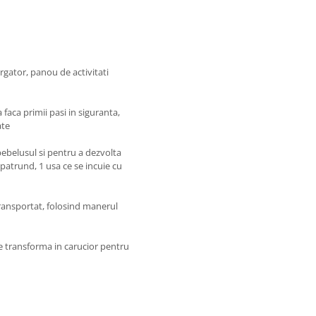
gator, panou de activitati
faca primii pasi in siguranta,
ate
 bebelusul si pentru a dezvolta
repatrund, 1 usa ce se incuie cu
transportat, folosind manerul
e transforma in carucior pentru