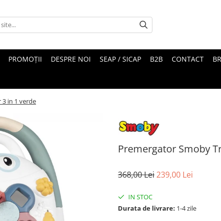
PROMOȚII
DESPRE NOI
SEAP / SICAP
B2B
CONTACT
B
3 in 1 verde
Premergator Smoby Tro
368,00 Lei
239,00 Lei
IN STOC
Durata de livrare:
1-4 zile