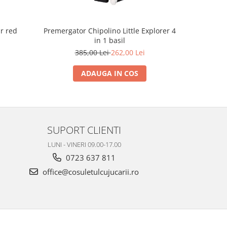
ar red
Premergator Chipolino Little Explorer 4
Premergato
in 1 basil
385,00 Lei
262,00 Lei
3
ADAUGA IN COS
SUPORT CLIENTI
LUNI - VINERI 09.00-17.00
0723 637 811
office@cosuletulcujucarii.ro