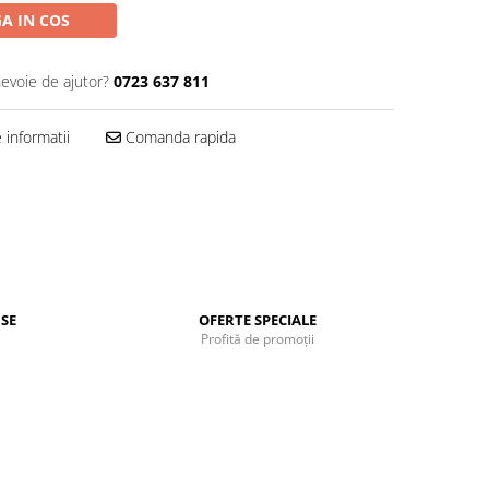
A IN COS
nevoie de ajutor?
0723 637 811
informatii
Comanda rapida
SE
OFERTE SPECIALE
Profită de promoții