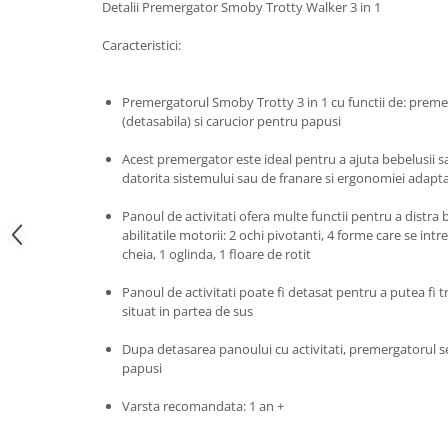
Detalii Premergator Smoby Trotty Walker 3 in 1
John
Caracteristici:
Lego Duplo
Ludicus Games
Premergatorul Smoby Trotty 3 in 1 cu functii de: premer
Magni
(detasabila) si carucior pentru papusi
Majorette
Acest premergator este ideal pentru a ajuta bebelusii sa 
Marionette
datorita sistemului sau de franare si ergonomiei adapt
MemoRace
Panoul de activitati ofera multe functii pentru a distra
Mentari
abilitatile motorii: 2 ochi pivotanti, 4 forme care se int
cheia, 1 oglinda, 1 floare de rotit
MillaMinis
Panoul de activitati poate fi detasat pentru a putea fi 
Noris
situat in partea de sus
Paint Art
Dupa detasarea panoului cu activitati, premergatorul s
Pilsan
papusi
Play Doh
Varsta recomandata: 1 an +
PolarB by Viga