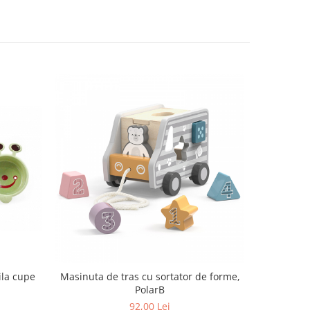
ila cupe
Masinuta de tras cu sortator de forme,
Turn de cub
PolarB
92,00 Lei