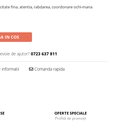
icitate fina, atentia, rabdarea, coordonare ochi-mana
A IN COS
nevoie de ajutor?
0723 637 811
informatii
Comanda rapida
SE
OFERTE SPECIALE
Profită de promoții