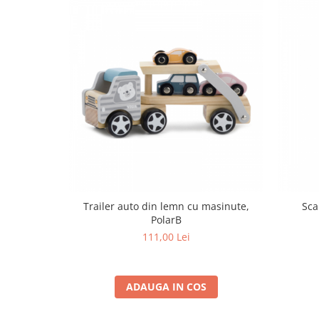
Progarden
Prosperplast
Purple Cow
Raduka
Ravensburger
Schmidt
Sequin Art
Silverlit
Simba
Smoby
Trailer auto din lemn cu masinute,
Sca
PolarB
Spin Master
111,00 Lei
Stragoo Games
Sycomore
ADAUGA IN COS
Tender Leaf
Topbright