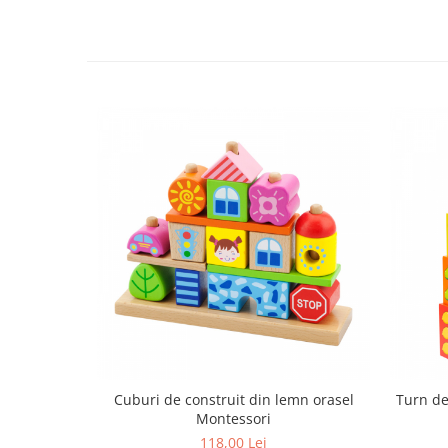
Trefl
Vektory
Viga Toys
Wonderworld
Woody
Zoch
Cuburi de construit din lemn orasel
Turn de
Montessori
118,00 Lei