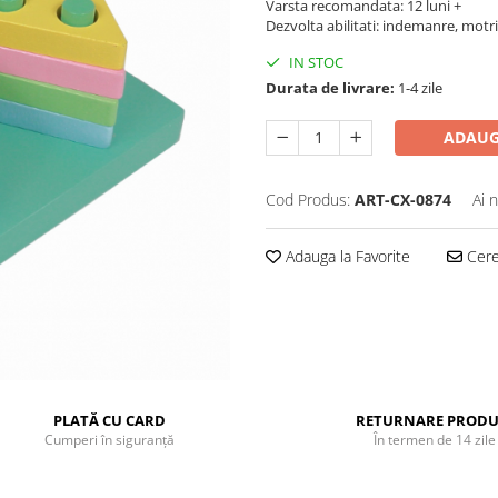
Varsta recomandata: 12 luni +
Dezvolta abilitati: indemanre, motr
IN STOC
Durata de livrare:
1-4 zile
ADAUG
Cod Produs:
ART-CX-0874
Ai 
Adauga la Favorite
Cere 
PLATĂ CU CARD
RETURNARE PRODU
Cumperi în siguranță
În termen de 14 zile