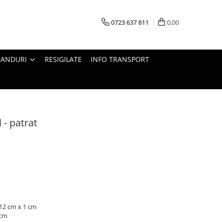
0723 637 811
0,00
RANDURI
RESIGILATE
INFO TRANSPORT
 - patrat
 12 cm x 1 cm
 cm