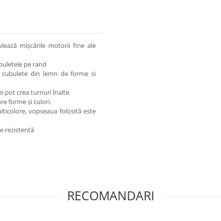
lează mişcările motorii fine ale
ubuletele pe rand
6 cubulete din lemn de forme si
i pot crea turnuri înalte.
re forme şi culori.
lticolore, vopseaua folosită este
te rezistentă
RECOMANDARI