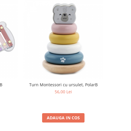
rB
Turn Montessori cu ursulet, PolarB
Cuburi 
56,00 Lei
ADAUGA IN COS