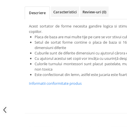
John
Caracteristici
Review-uri
(0)
Descriere
Lego Duplo
Ludicus Games
Acest sortator de forme necesita gandire logica si stimu
Magni
copiilor.
Placa de baza are mai multe tije pe care se vor stivui c
Majorette
Setul de sortat forme contine o placa de baza si 1
dimensiuni diferite
Marionette
Cuburile sunt de diferite dimensiuni cu ajutorul cărora e
MemoRace
Cu ajutorul acestui set copii vor invăţa cu usurinţă desp
Culorile turnului montessori sunt placut pastelate, mu
Mentari
non toxica
Este confectionat din lemn, astfel este jucaria este foar
MillaMinis
Informatii conformitate produs
Noris
Paint Art
Pilsan
Play Doh
PolarB by Viga